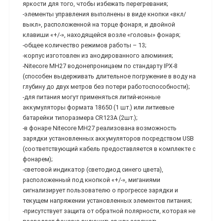
яркости для того, чтобы избежать перегревания;
-элементы управления выполнены в виде кнопки «вкл/
выкл», расположенной на торце фонаря, и двойной
клавиши «+/-», находящейся возле «головы» фонаря;
-общее количество режимов работы – 13;
-корпус изготовлен из анодированного алюминия;
-Nitecore MH27 водонепроницаем по стандарту IPX-8
(способен выдерживать длительное погружение в воду на
глубину до двух метров без потери работоспособности);
-для питания могут применяться литий-ионные
аккумуляторы формата 18650 (1 шт.) или литиевые
батарейки типоразмера CR123A (2шт.);
-в фонаре Nitecore MH27 реализована возможность
зарядки установленных аккумуляторов посредством USB
(соответствующий кабель предоставляется в комплекте с
фонарем);
-световой индикатор (светодиод синего цвета),
расположенный под кнопкой «+/-», миганиями
сигнализирует пользователю о прогрессе зарядки и
текущем напряжении установленных элементов питания;
-присутствует защита от обратной полярности, которая не