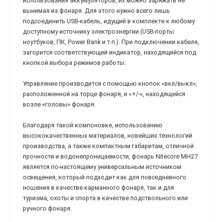
использования аккумуляторов, их можно заряжать не
вынимая из фонаря. Для этого нужно всего лишь
подсоединить USB-кабель, идущий в комплекте к любому
доступному источнику электроэнергии (USB-порты
ноутбуков, ПК, Power Bank и т.п.). При подключении кабеля,
загорится соответствующий индикатор, находящийся под
кнопкой выбора режимов работы.
Управление производится с помощью кнопок «вкл/выкл»,
расположенной на торце фонаря, и «+/-», находящейся
возле «головы» фонаря.
Благодаря такой компоновке, использованию
высококачественных материалов, новейших технологий
производства, а также компактным габаритам, отличной
прочности и водонепроницаемости, фонарь Nitecore MH27
является по-настоящему универсальным источником
освещения, который подходит как для повседневного
ношения в качестве карманного фонаря, так и для
туризма, охоты и спорта в качестве подствольного или
ручного фонаря.