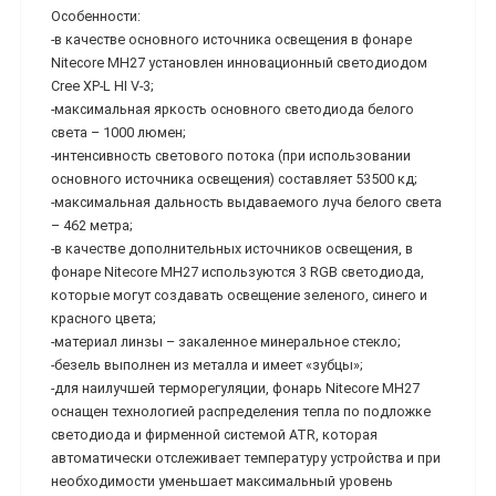
Особенности:
-в качестве основного источника освещения в фонаре
Nitecore MH27 установлен инновационный светодиодом
Cree XP-L HI V-3;
-максимальная яркость основного светодиода белого
света – 1000 люмен;
-интенсивность светового потока (при использовании
основного источника освещения) составляет 53500 кд;
-максимальная дальность выдаваемого луча белого света
– 462 метра;
-в качестве дополнительных источников освещения, в
фонаре Nitecore MH27 используются 3 RGB светодиода,
которые могут создавать освещение зеленого, синего и
красного цвета;
-материал линзы – закаленное минеральное стекло;
-безель выполнен из металла и имеет «зубцы»;
-для наилучшей терморегуляции, фонарь Nitecore MH27
оснащен технологией распределения тепла по подложке
светодиода и фирменной системой ATR, которая
автоматически отслеживает температуру устройства и при
необходимости уменьшает максимальный уровень