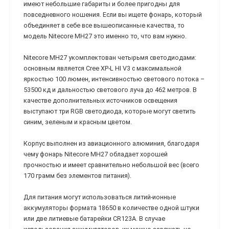
имеют небольшие габариты и более пригодны для
повседневного ношения. Если вы ищете фонарь, который
объединяет в себе все вышеописанные качества, то
модель Nitecore MH27 это именно то, что вам нужно.
Nitecore MH27 укомплектован четырьмя светодиодами:
основным является Cree XP-L HI V3 с максимальной
яркостью 100 люмен, интенсивностью светового потока –
53500 кд и дальностью светового луча до 462 метров. В
качестве дополнительных источников освещения
выступают три RGB светодиода, которые могут светить
синим, зеленым и красным цветом.
Корпус выполнен из авиационного алюминия, благодаря
чему фонарь Nitecore MH27 обладает хорошей
прочностью и имеет сравнительно небольшой вес (всего
170 грамм без элементов питания).
Для питания могут использоваться литий-ионные
аккумуляторы формата 18650 в количестве одной штуки
или две литиевые батарейки CR123A. В случае