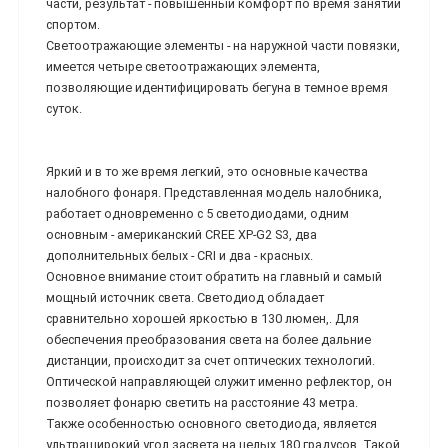
части, результат - повышенный комфорт по время занятий
спортом.
Светоотражающие элементы - на наружной части повязки,
имеется четыре светоотражающих элемента,
позволяющие идентифицировать бегуна в темное время
суток.
Яркий и в то же время легкий, это основные качества
налобного фонаря. Представленная модель налобника,
работает одновременно с 5 светодиодами, одним
основным - американский CREE XP-G2 S3, два
дополнительных белых - CRI и два - красных.
Основное внимание стоит обратить на главный и самый
мощный источник света. Светодиод обладает
сравнительно хорошей яркостью в 130 люмен,. Для
обеспечения преобразования света на более дальние
дистанции, происходит за счет оптических технологий.
Оптической направляющей служит именно рефлектор, он
позволяет фонарю светить на расстояние 43 метра.
Также особенностью основного светодиода, является
ультраширокий угол засвета на целых 180 градусов. Такой