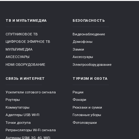
ТВ И МУЛЬТИМЕДИА
БЕЗОПАСНОСТЬ
СПУТНИКОВОЕ ТВ
Видеонаблюдение
ЦИФРОВОЕ ЭФИРНОЕ ТВ
Домофоны
МУЛЬТИМЕДИА
Замки
АКСЕССУАРЫ
Аксессуары
HDMI ОБОРУДОВАНИЕ
Электрооборудование
СВЯЗЬ И ИНТЕРНЕТ
ТУРИЗМ И ОХОТА
Усилители сотового сигнала
Рации
Роутеры
Фонари
Коммутаторы
Рюкзаки и сумки
Адаптеры USB WI-FI
Головные уборы
Точки доступа
Фотоловушки
Ретрансляторы Wi-Fi сигнала
Антенны GSM, 3G, 4G, WiFi