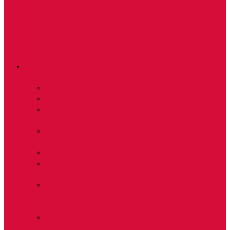
БЕЗОПАСНОСТЬ
Видеонаблюдение
Для дома
Для улицы
Регистраторы
Домофоны
Вызывные
панели
Комплекты
Мониторы
домофонов
Дополнительное
оборудование
для домофона
Аксессуары
Охранное