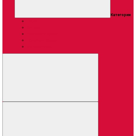
Категории
Рации
Фонари
Рюкзаки и сумки
Головные уборы
Фотоловушки