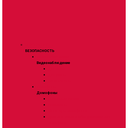
БЕЗОПАСНОСТЬ
БЕЗОПАСНОСТЬ
Видеонаблюдение
Видеонаблюдение
Для дома
Для улицы
Регистраторы
Домофоны
Домофоны
Вызывные панели
Комплекты
Мониторы домофонов
Дополнительное оборудование для
домофона