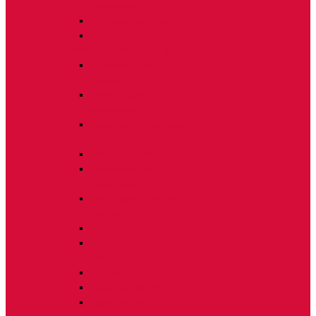
спутникового ТВ
Спутниковые антенны
Показать все
ЦИФРОВОЕ ЭФИРНОЕ ТВ
Приставки для
цифрового ТВ
Антенны для
цифрового ТВ
Усилители ТВ сигнала
HDMI ОБОРУДОВАНИЕ
HDMI удлинители
HDMI сплиттеры
(делители)
HDMI переключатели
(свитчи)
HDMI матрицы
Показать все
АКСЕССУАРЫ
Пульты
Адаптеры USB WI-FI
Адаптеры USB T2