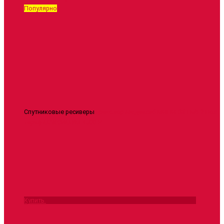
Популярно
Спутниковые ресиверы
Триколор Медиахаб МИНИ GS Hub 2 Box
тариф МАКСИМУМ
4500 ₽
Купить