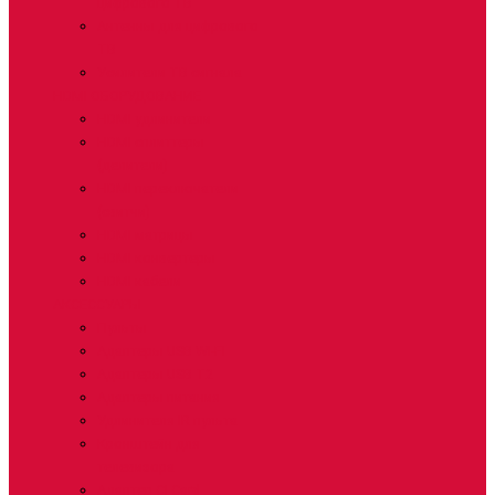
цифрового ТВ
Антенны для цифрового
ТВ
Усилители ТВ сигнала
HDMI ОБОРУДОВАНИЕ
HDMI удлинители
HDMI сплиттеры
(делители)
HDMI переключатели
(свитчи)
HDMI матрицы
HDMI конвертеры
HDMI кабели
АКСЕССУАРЫ
Пульты
Адаптеры USB WI-FI
Адаптеры USB T2
Адаптеры питания
Удлинителя IR пульта
Кронштейн для
телевизора
Адаптер CI Card