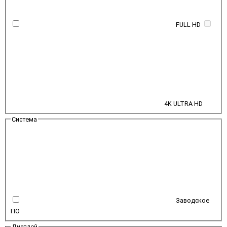
FULL HD
4K ULTRA HD
Система
Заводское
ПО
Дисплей