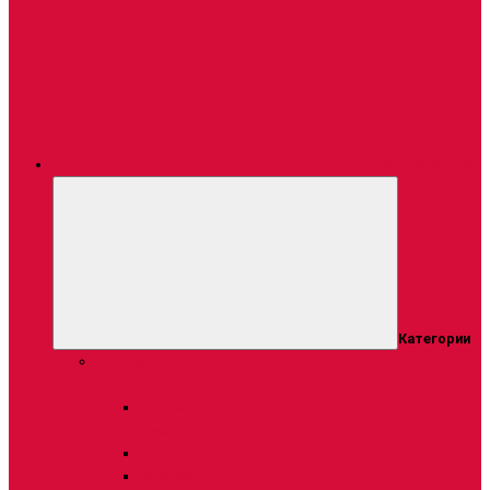
Все категории
Категории
ТЕЛЕВИДЕНИЕ
СПУТНИКОВОЕ ТВ
Спутниковые
ресиверы
Тюнеры к ресиверам
Комплекты