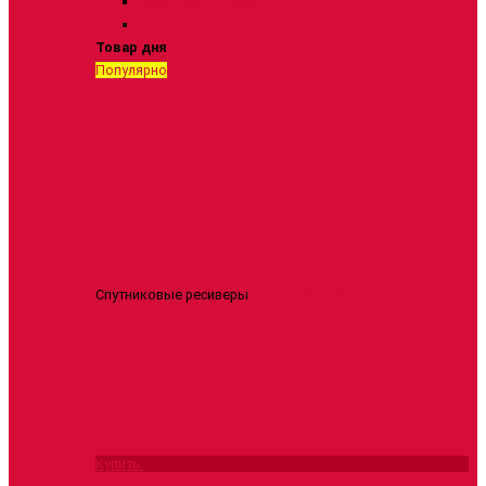
Адаптеры питания
Показать все
Товар дня
Популярно
Спутниковые ресиверы
НТВ+ 710HD
4000 ₽
Купить