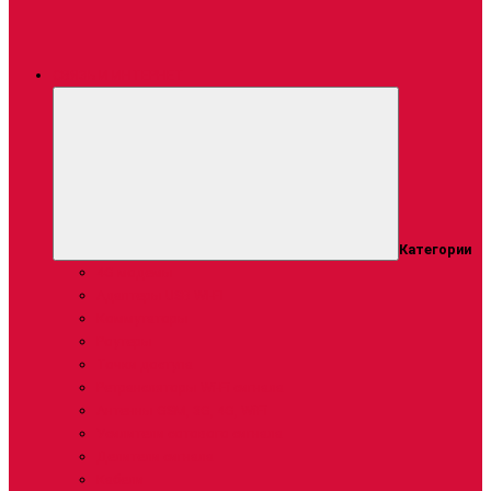
СВЯЗЬ И ИНТЕРНЕТ
Категории
4G модемы
Адаптеры USB WI-FI
Коммутаторы
Роутеры
Точки доступа
Ретрансляторы Wi-Fi сигнала
Антенны GSM, 3G, 4G, WiFi
Усилители сотового сигнала
Делители сигнала
Кабели