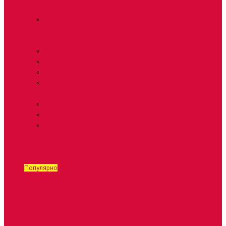
оборудование
Комплект
сигнализации
Электрооборудование
UPS
Стабилизаторы
Инверторы
Аккумуляторы
для ИБП
Батарейки
Аккумуляторы
Зарядные
устройства
Замки
Аксессуары
Охрана
Популярно