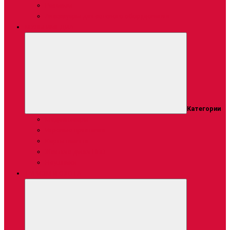
Разъемы
Аксессуары для сетевого оборудования
МУЛЬТИМЕДИА
Категории
Медиаплееры
Игровые приставки
Карты памяти
Жесткие диски HDD
Наушники
ТУРИЗМ И ОХОТА