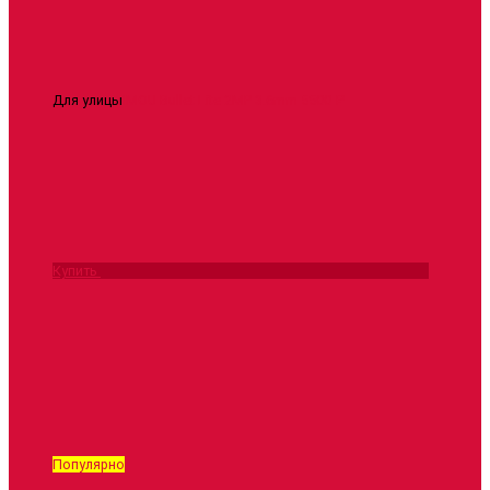
Для улицы
IMOU Bullet Lite 2MP 3.6mm
5500 ₽
Купить
Популярно