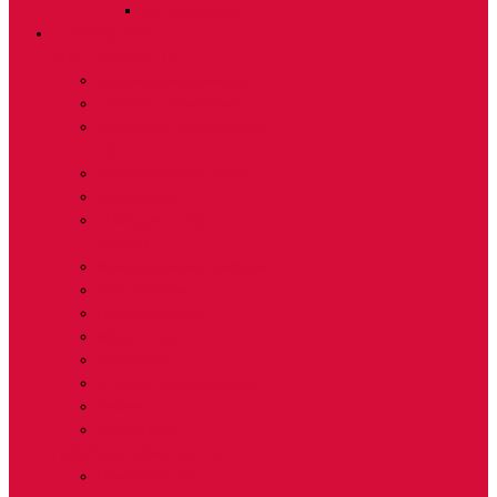
Фотоловушки
ТЕЛЕВИДЕНИЕ
СПУТНИКОВОЕ ТВ
Спутниковые ресиверы
Тюнеры к ресиверам
Комплекты спутникового
ТВ
Спутниковые антенны
Конвертеры
CI-Модули и карты
доступа
Измирительные приборы
Мультисвитчи
Переключатели
Модуляторы
Усилители
Ответвители и делители
Кабели
Коннекторы
ЦИФРОВОЕ ЭФИРНОЕ ТВ
Приставки для