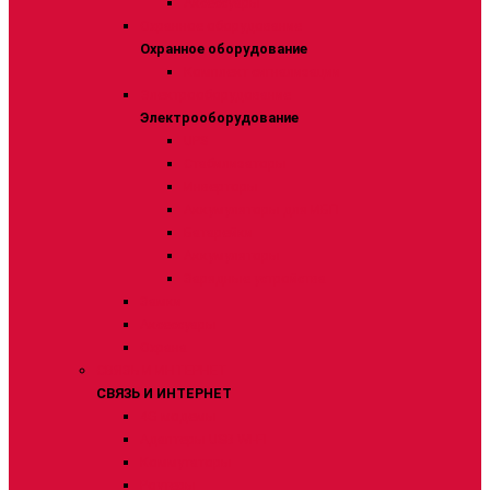
Аксессуары
Охранное оборудование
Охранное оборудование
Комплект сигнализации
Электрооборудование
Электрооборудование
UPS
Стабилизаторы
Инверторы
Аккумуляторы для ИБП
Батарейки
Аккумуляторы
Зарядные устройства
Замки
Аксессуары
Охрана
СВЯЗЬ И ИНТЕРНЕТ
СВЯЗЬ И ИНТЕРНЕТ
4G модемы
Адаптеры USB WI-FI
Коммутаторы
Роутеры