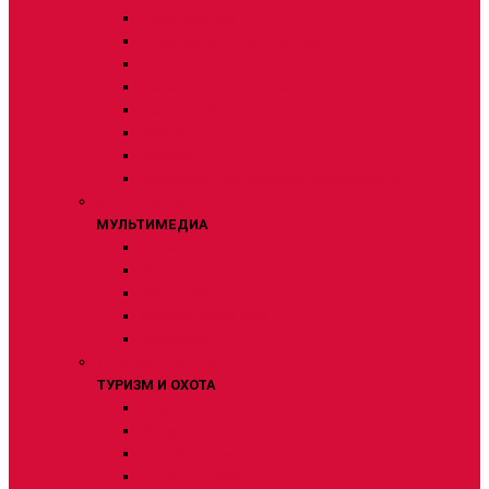
Точки доступа
Ретрансляторы Wi-Fi сигнала
Антенны GSM, 3G, 4G, WiFi
Усилители сотового сигнала
Делители сигнала
Кабели
Разъемы
Аксессуары для сетевого оборудования
МУЛЬТИМЕДИА
МУЛЬТИМЕДИА
Медиаплееры
Игровые приставки
Карты памяти
Жесткие диски HDD
Наушники
ТУРИЗМ И ОХОТА
ТУРИЗМ И ОХОТА
Рации
Фонари
Рюкзаки и сумки
Головные уборы