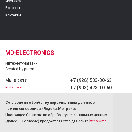
Доставка
Вопросы
Контакты
MD-ELECTRONICS
Интернет-Магазин
Created by proba
+7 (928) 533-30-63
Мы в сети
+7 (903) 423-10-50
Instagram
Обратный звонок
Cогласие на обработку персональных данных с
Принимаем платежи
помощью сервиса «Яндекс.Метрика»
Настоящее Согласие на обработку персональных данных
(далее — Согласие) предоставляется для сайта
https://md-
electronics.ru/
в соответствии с Федеральным законом от