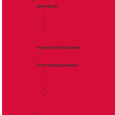
Домофоны
Домофоны
Вызывные панели
Комплекты
Мониторы домофонов
Дополнительное оборудование для д
Аксессуары
Охранное оборудование
Охранное оборудование
Комплект сигнализации
Электрооборудование
Электрооборудование
UPS
Стабилизаторы
Инверторы
Аккумуляторы для ИБП
Батарейки
Аккумуляторы
Зарядные устройства
Замки