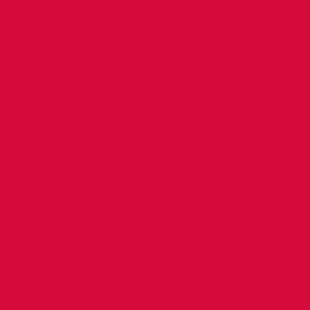
 ОБОРУДОВАНИЕ
HDMI удлинители
HDMI сплиттеры (делители)
HDMI переключатели (свитчи)
HDMI матрицы
Показать все
ССУАРЫ
Пульты
Адаптеры USB WI-FI
Адаптеры USB T2
Адаптеры питания
Показать все