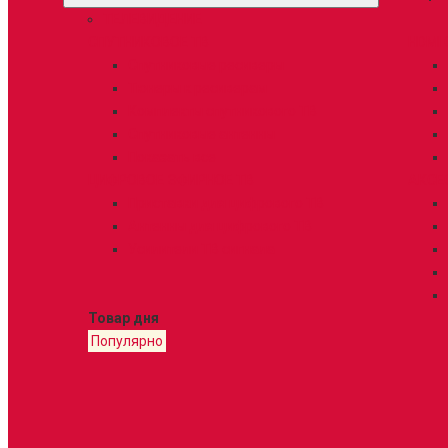
ТЕЛЕВИДЕНИЕ
СПУТНИКОВОЕ ТВ
HDMI
Спутниковые ресиверы
Тюнеры к ресиверам
Комплекты спутникового ТВ
Спутниковые антенны
Показать все
ЦИФРОВОЕ ЭФИРНОЕ ТВ
АКСЕ
Приставки для цифрового ТВ
Антенны для цифрового ТВ
Усилители ТВ сигнала
Товар дня
Популярно