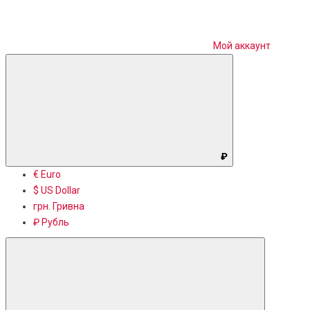
Мой аккаунт
₽
€ Euro
$ US Dollar
грн. Гривна
₽ Рубль