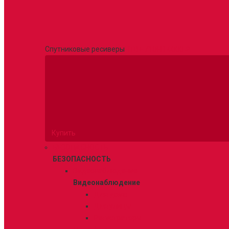
Спутниковые ресиверы
НТВ+ 710HD
4000 ₽
Купить
БЕЗОПАСНОСТЬ
БЕЗОПАСНОСТЬ
Видеонаблюдение
Видеонаблюдение
Для дома
Для улицы
Регистраторы