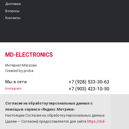
Доставка
Вопросы
Контакты
MD-ELECTRONICS
Интернет-Магазин
Created by proba
+7 (928) 533-30-63
Мы в сети
+7 (903) 423-10-50
Instagram
Обратный звонок
Cогласие на обработку персональных данных с
Принимаем платежи
помощью сервиса «Яндекс.Метрика»
Настоящее Согласие на обработку персональных данных
(далее — Согласие) предоставляется для сайта
https://md-
electronics.ru/
в соответствии с Федеральным законом от