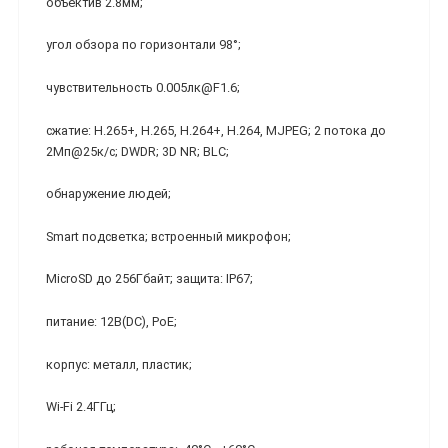
объектив 2.8мм;
угол обзора по горизонтали 98°;
чувствительность 0.005лк@F1.6;
сжатие: H.265+, H.265, H.264+, H.264, MJPEG; 2 потока до
2Мп@25к/с; DWDR; 3D NR; BLC;
обнаружение людей;
Smart подсветка; встроенный микрофон;
MicroSD до 256Гбайт; защита: IP67;
питание: 12В(DC), PoE;
корпус: металл, пластик;
Wi-Fi 2.4ГГц;