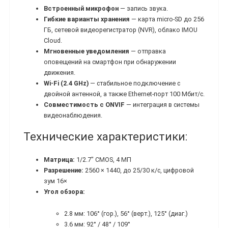
Встроенный микрофон
— запись звука.
Гибкие варианты хранения
— карта micro-SD до 256
ГБ, сетевой видеорегистратор (NVR), облако IMOU
Cloud.
Мгновенные уведомления
— отправка
оповещений на смартфон при обнаружении
движения.
Wi-Fi (2.4 GHz)
— стабильное подключение с
двойной антенной, а также Ethernet-порт 100 Мбит/с.
Совместимость с ONVIF
— интеграция в системы
видеонаблюдения.
Технические характеристики:
Матрица:
1/2.7″ CMOS, 4 МП
Разрешение:
2560 × 1440, до 25/30 к/с, цифровой
зум 16×
Угол обзора:
2.8 мм: 106° (гор.), 56° (верт.), 125° (диаг.)
3.6 мм: 92° / 48° / 109°