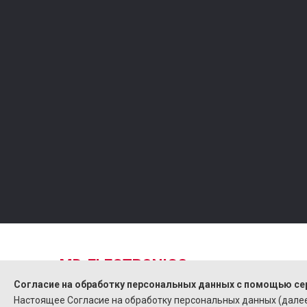
СПУТНИКОВОЕ ТВ
Видеонаблюдение
ЦИФРОВОЕ ЭФИРНОЕ ТВ
Домофоны
МУЛЬТИМЕДИА
Замки
АКСЕССУАРЫ
Аксессуары
HDMI ОБОРУДОВАНИЕ
Электрооборудова
MD-ELECTRONICS
Cогласие на обработку персональных данных с помощью се
Интернет-Магазин
Настоящее Согласие на обработку персональных данных (далее