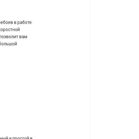
ебоев в работе.
коростной
позволит вам
 большой
ный и простой в