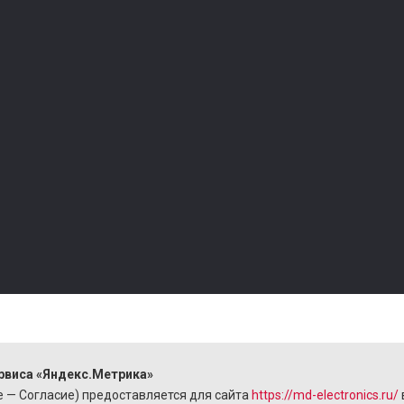
Усилители сотового сигнала
Рации
Роутеры
Фонари
Коммутаторы
Рюкзаки и сум
Адаптеры USB WI-FI
Головные убо
ние
Точки доступа
Фотоловушки
Ретрансляторы Wi-Fi сигнала
Антенны GSM, 3G, 4G, WiFi
Разъемы
Принимаем платежи
М
рвиса «Яндекс.Метрика»
I
 — Согласие) предоставляется для сайта
https://md-electronics.ru/