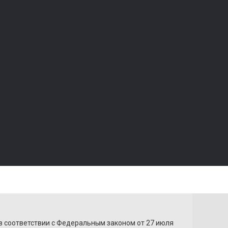
О нас
Политика безопасности
ки
Условия соглашения
ры
Производители
Доставка
Вопросы
Контакты
+7 (928) 533-30-63
ы в сети
+7 (903) 423-10-50
nstagram
в соответствии с Федеральным законом от 27 июля