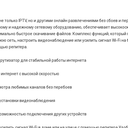
е только IPTV, но и другими онлайн развлечениями без сбоев и пер
ому и надежному сетевому оборудованию, обеспечивает высокос
имально быстрое скачивание файлов. Комплекс функций, который 
ю сеть, настроить видеонаблюдение или усилить сигнал Wi-Fi на
щью репитера.
рутизатор для стабильной работы интернета
 интернет с высокой скоростью
смотра любимых каналов без перебоев
 установки видеонаблюдения
возможностью подключения других устройств
усилить сигнал Wi-Fi в доме или на улице с помощью репитера Удоб