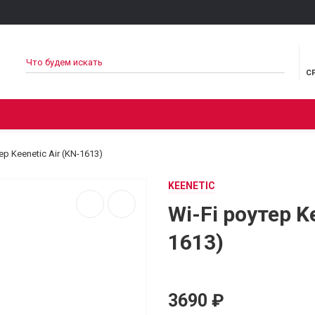
С
НОСТЬ
СВЯЗЬ И ИНТЕРНЕТ
МУЛЬТИМЕДИА
ТУРИЗ
ер Keenetic Air (KN-1613)
KEENETIC
Wi-Fi роутер K
1613)
3690 ₽