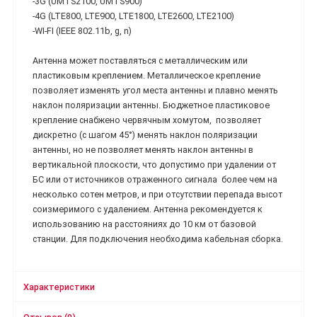
-3G (UMTS2100, UMTS900)
-4G (LTE800, LTE900, LTE1800, LTE2600, LTE2100)
-WI-FI (IEEE 802.11b, g, n)
Антенна может поставляться с металлическим или
пластиковым креплением. Металлическое крепление
позволяет изменять угол места антенны и плавно менять
наклон поляризации антенны. Бюджетное пластиковое
крепление снабжено червячным хомутом, позволяет
дискретно (с шагом 45°) менять наклон поляризации
антенны, но не позволяет менять наклон антенны в
вертикальной плоскости, что допустимо при удалении от
БС или от источников отраженного сигнала более чем на
несколько сотен метров, и при отсутствии перепада высот
соизмеримого с удалением. Антенна рекомендуется к
использованию на расстояниях до 10 км от базовой
станции. Для подключения необходима кабельная сборка.
Характеристики