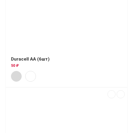
Duracell AA (6шт)
50 ₽