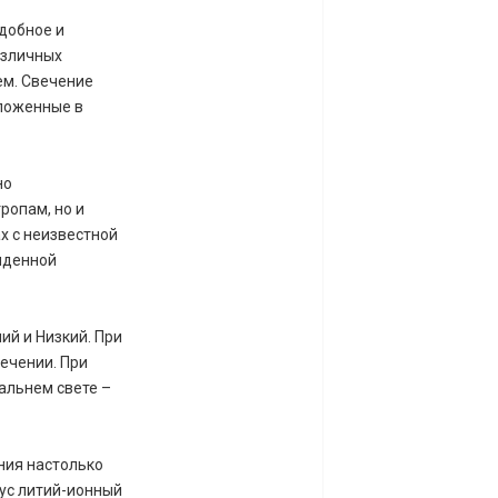
добное и
азличных
ем. Свечение
оложенные в
но
ропам, но и
х с неизвестной
иденной
ий и Низкий. При
ечении. При
альнем свете –
ния настолько
ус литий-ионный