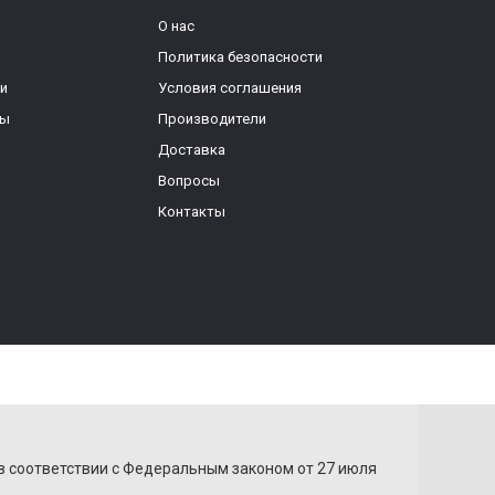
О нас
Политика безопасности
ки
Условия соглашения
ры
Производители
Доставка
Вопросы
Контакты
+7 (928) 533-30-63
ы в сети
+7 (903) 423-10-50
nstagram
в соответствии с Федеральным законом от 27 июля
Обратный звонок