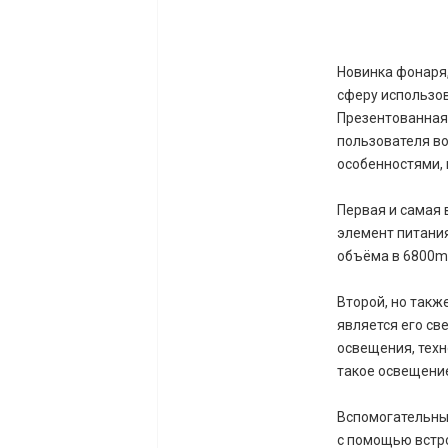
Новинка фонаря
сферу использов
Презентованная
пользователя в
особенностями, 
Первая и самая 
элемент питания
объёма в 6800m
Второй, но так
является его св
освещения, техн
такое освещени
Вспомогательные
с помощью встро