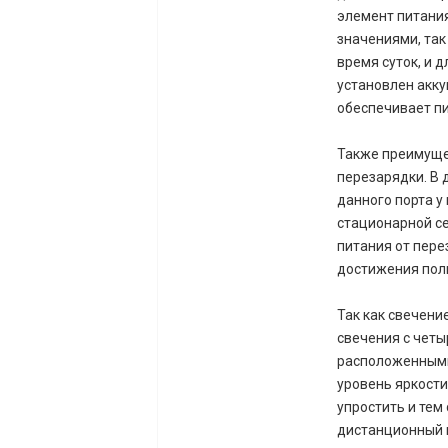
элемент питани
значениями, так
время суток, и 
установлен акку
обеспечивает пи
Также преимуще
перезарядки. В 
данного порта у
стационарной се
питания от пере
достижения пол
Так как свечени
свечения с четы
расположенными 
уровень яркости
упростить и тем
дистанционный п