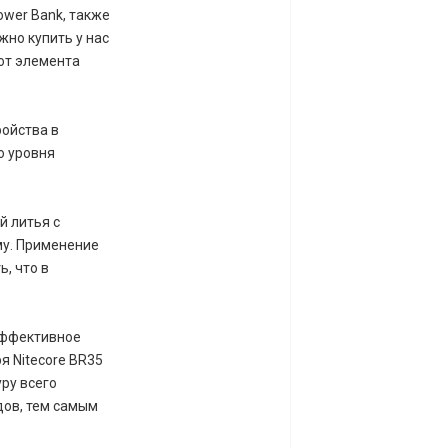
ower Bank, также
жно купить у нас
 от элемента
ройства в
о уровня
й литья с
му. Применение
, что в
эффективное
я Nitecore BR35
ру всего
дов, тем самым