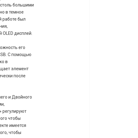
 столь большими
но в темное
й работе был
ния,
й OLED дисплей.
можность его
USB. С помощью
ко в
ищает элемент
ически после
него и Двойного
ми,
» регулируют
того чтобы
екте имеется
ого, чтобы