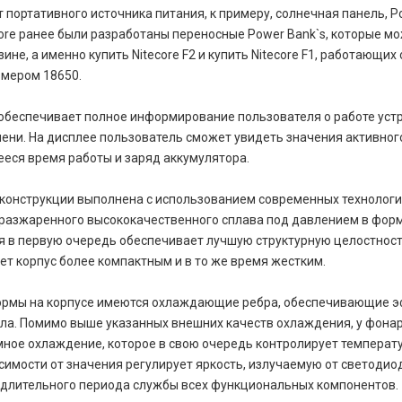
 портативного источника питания, к примеру, солнечная панель, P
ore ранее были разработаны переносные Power Bank`s, которые мо
ине, а именно купить Nitecore F2 и купить Nitecore F1, работающих
змером 18650.
обеспечивает полное информирование пользователя о работе уст
ни. На дисплее пользователь сможет увидеть значения активног
ееся время работы и заряд аккумулятора.
конструкции выполнена с использованием современных технологи
разжаренного высококачественного сплава под давлением в фор
я в первую очередь обеспечивает лучшую структурную целостность
ет корпус более компактным и в то же время жестким.
формы на корпусе имеются охлаждающие ребра, обеспечивающие 
ла. Помимо выше указанных внешних качеств охлаждения, у фонар
мное охлаждение, которое в свою очередь контролирует температу
исимости от значения регулирует яркость, излучаемую от светодио
 длительного периода службы всех функциональных компонентов.