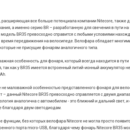
, расширяющая все больше потенциала компании Nitecore, также
ания, а именно серию BR – разработанную для свечения в пути на
 модель BR35 превосходно справится с любыми условиями нахож
о время передвижения на велосипеде. Велофара обладает многим
которые не присущие фонарям аналогичного типа.
важная особенность для фонаря, который всегда находится в пути 
, так как у BR35 имеется встроенный литий-ионный аккумулятор н
Ah.
же не маловажной особенностью представленного фонаря для вело
ет – данный Nitecore BR35 превосходно справляется с двумя диап
ология аналогична с автомобилем - это ближний и дальний свет, и
е благодаря двум светодиодам.
 функции, без которых велофара Nitecore не могла просто появитс
енного порта micro-USB, благодаря чему фонарь Nitecore BR35 мо