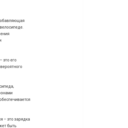
 добавляющая
 велосипеде.
дения
и
– это его
евероятного
сипеда,
азонами
 обеспечивается
я – это зарядка
жет быть