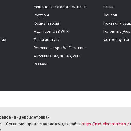
Усилители сотового сигнала
Рации
Роутеры
Фонари
Коммутаторы
Рюкзаки и сум
Адаптеры USB WI-FI
Головные убо
ние
Точки доступа
Фотоловушки
Ретрансляторы Wi-Fi сигнала
Антенны GSM, 3G, 4G, WiFi
Разъемы
Принимаем платежи
М
рвиса «Яндекс.Метрика»
I
 — Согласие) предоставляется для сайта
https://md-electronics.ru/
.