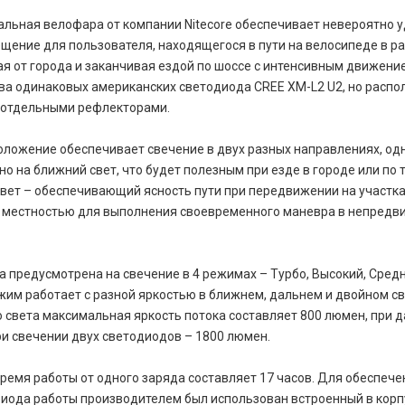
льная велофара от компании Nitecore обеспечивает невероятно у
щение для пользователя, находящегося в пути на велосипеде в р
ая от города и заканчивая ездой по шоссе с интенсивным движени
ва одинаковых американских светодиода CREE XM-L2 U2, но расп
с отдельными рефлекторами.
оложение обеспечивает свечение в двух разных направлениях, од
о на ближний свет, что будет полезным при езде в городе или по т
вет – обеспечивающий ясность пути при передвижении на участка
 местностью для выполнения своевременного маневра в непредв
а предусмотрена на свечение в 4 режимах – Турбо, Высокий, Средн
им работает с разной яркостью в ближнем, дальнем и двойном св
 света максимальная яркость потока составляет 800 люмен, при д
ри свечении двух светодиодов – 1800 люмен.
емя работы от одного заряда составляет 17 часов. Для обеспече
риода работы производителем был использован встроенный в корп