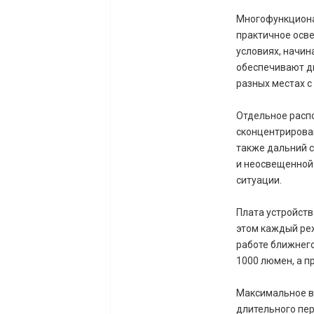
Многофункциона
практичное осве
условиях, начин
обеспечивают д
разных местах 
Отдельное расп
сконцентрирован
также дальний с
и неосвещенной
ситуации.
Плата устройств
этом каждый реж
работе ближнего
1000 люмен, а п
Максимальное вр
длительного пе