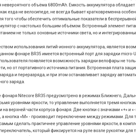
я невероятного объёма 6800mAh. Емкость аккумулятора обладает
 как езда не велосипеде, не всегда бывает кратковременна особен
для того чтобы обеспечить оптимальные показатели в беспрерывно
мулятор с настолько большим объёмом. Встроенный элемент пита
танием не только основные источники света, но и интегрированны
ством использования литий-ионного аккумулятора, является воз
данном фонаре BR35 имеется встроенный порт для зарядки micro-
 пользователя появляется возможность зарядки велофары не толь
ти, но от портативного источника питания. Встроенная плата защ
заряда и переразряда, и при этом останавливает зарядку автомат
ного заряда.
е фонаря Nitecore BR35 предусмотрено в режимах Ближнего, Даль
рьмя уровнями яркости, то управление выполняется тремя кнопка
на верхней части корпуса фонаря. Две кнопки с значками «+» и «-
, а кнопка «М» - производит переключение между режимами. Для 
 самым сделать практичнее управление уровнями яркости, в компл
ереключатель, который фиксируется на руле возле рукоятки для т