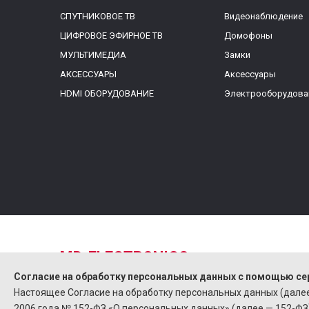
СПУТНИКОВОЕ ТВ
Видеонаблюдение
ЦИФРОВОЕ ЭФИРНОЕ ТВ
Домофоны
МУЛЬТИМЕДИА
Замки
АКСЕССУАРЫ
Аксессуары
HDMI ОБОРУДОВАНИЕ
Электрооборудова
MD-ELECTRONICS
Cогласие на обработку персональных данных с помощью се
Интернет-Магазин
Настоящее Согласие на обработку персональных данных (далее
Created by proba
2006 года № 152-ФЗ «О персональных данных» (далее — 152-ФЗ)