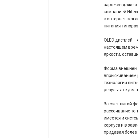
заряжен даже от
компанией Nitec
в интернет-магаз
питания типора
OLED дисплей – 
настоящем време
яркости, оставш
Форма внешней 
впрыскиванием 
технологии лить
результате дела
За счет литой 
рассеивание теп
имеется и систе
корпуса и в зав
придавая более