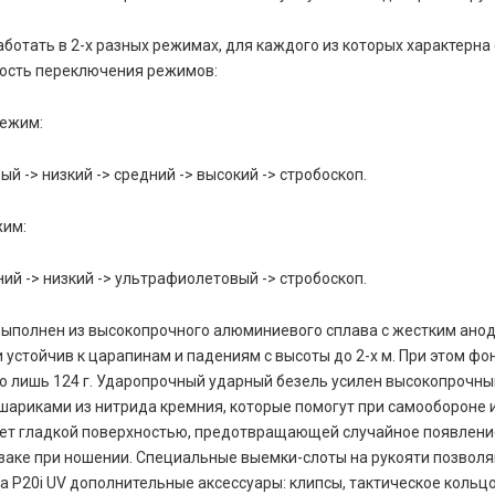
аботать в 2-х разных режимах, для каждого из которых характерна
ость переключения режимов:
ежим:
й -> низкий -> средний -> высокий -> стробоскоп.
жим:
ний -> низкий -> ультрафиолетовый -> стробоскоп.
выполнен из высокопрочного алюминиевого сплава с жестким ано
 и устойчив к царапинам и падениям с высоты до 2-х м. При этом ф
го лишь 124 г. Ударопрочный ударный безель усилен высокопрочн
шариками из нитрида кремния, которые помогут при самообороне 
дает гладкой поверхностью, предотвращающей случайное появлени
заке при ношении. Специальные выемки-слоты на рукояти позвол
а P20i UV дополнительные аксессуары: клипсы, тактическое кольцо 