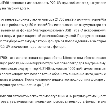
 IP68 позволяет использовать P20i UV при любых погодных услови
 на глубину до 2 м.
я от инновационного аккумулятора 21700 или 2-х аккумуляторов/б
ывно работать до 50-и часов! При использовании аккумулятора е
 вынимая из фонаря благодаря разъему USB Type-C, встроенному 
от воды и грязи надежной резиновой заглушкой. Подпружиненная 
ости убережет аккумулятор и фонарь от повреждений из-за отдач
20i UV в качестве подствольного фонаря.
700i - это запатентованная разработка Nitecore, они обеспечиваю
ную работу, минимизируя потери энергии благодаря внутреннему
комплекте аккумулятор NL2140i емкостью 4000 mAh имеет контак
 обоих концах, что позволяет не обращать внимание на то, какой 
вить в фонарь. После установки индикатор мощности на фонаре 
мулятора с точностью до 0,1 V.
нология автоматической терморегуляции ATR регулирует мощность
грева, увеличивая оптимальную производительность фонаря и ак