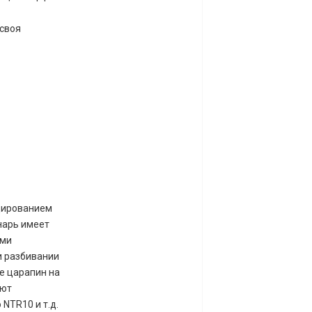
 своя
дированием
онарь имеет
ыми
и разбивании
е царапин на
яют
NTR10 и т.д.