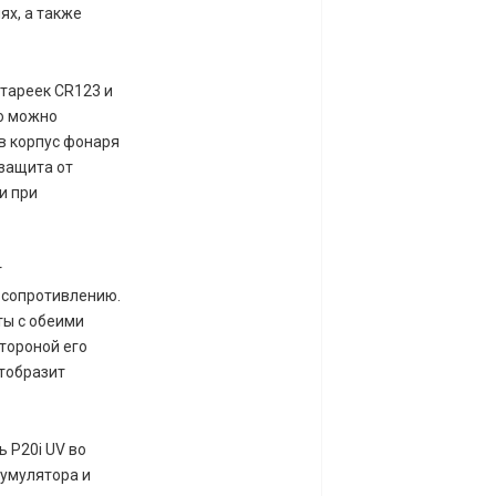
ях, а также
атареек CR123 и
го можно
в корпус фонаря
защита от
и при
т
 сопротивлению.
ты с обеими
стороной его
отобразит
 P20i UV во
кумулятора и