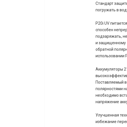
Стандарт защиты
погружать в воду
P20i UV питаетс
способен непрер
подзаряжать, не
и защищенному 
обратной полярн
использовании P
Аккумуляторы 21
высокоэффектив
Поставляемый в 
полярностями на
необходимо вста
напряжение акку
Улучшенная тех
избежание пере