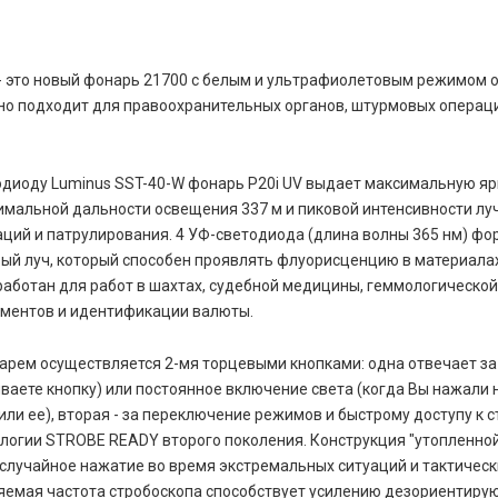
V - это новый фонарь 21700 с белым и ультрафиолетовым режимом 
но подходит для правоохранительных органов, штурмовых операц
одиоду Luminus SST-40-W фонарь P20i UV выдает максимальную яр
мальной дальности освещения 337 м и пиковой интенсивности луч
ций и патрулирования. 4 УФ-светодиода (длина волны 365 нм) ф
ый луч, который способен проявлять флуорисценцию в материала
аботан для работ в шахтах, судебной медицины, геммологической
ументов и идентификации валюты.
арем осуществляется 2-мя торцевыми кнопками: одна отвечает з
ваете кнопку) или постоянное включение света (когда Вы нажали 
или ее), вторая - за переключение режимов и быстрому доступу к 
логии STROBE READY второго поколения. Конструкция "утопленно
случайное нажатие во время экстремальных ситуаций и тактическ
яемая частота стробоскопа способствует усилению дезориентиру