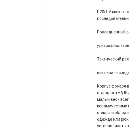
P20i UV может р
последовательн
Повседневный р
ультрафиолетовы
Тактический ре
высокий -> сред
Корпус фонаря 
стандарта HA III
малый вес - все
керамическими 
стекла, и обла
одежде или рюк
устанавливать н