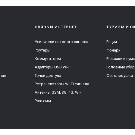
СВЯЗЬ И ИНТЕРНЕТ
ТУРИЗМ И О
Усилители сотового сигнала
Рации
Роутеры
Фонари
Коммутаторы
Рюкзаки и сум
Адаптеры USB WI-FI
Головные убо
ние
Точки доступа
Фотоловушки
Ретрансляторы Wi-Fi сигнала
Антенны GSM, 3G, 4G, WiFi
Разъемы