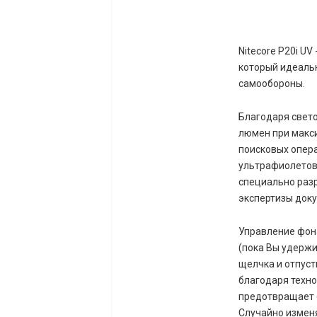
Nitecore P20i U
который идеаль
самообороны.
Благодаря свет
люмен при макси
поисковых опера
ультрафиолетов
специально разр
экспертизы док
Управление фон
(пока Вы удержи
щелчка и отпуст
благодаря техно
предотвращает 
Случайно измен