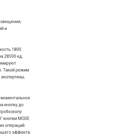
освещения,
ий и
кость 1800
а 28500 кд,
ормируют
х. Такой режим
 экспертизы,
а моментальное
на кнопку до
стробоскопу
й" кнопки MODE
их операций.
ющего эффекта.