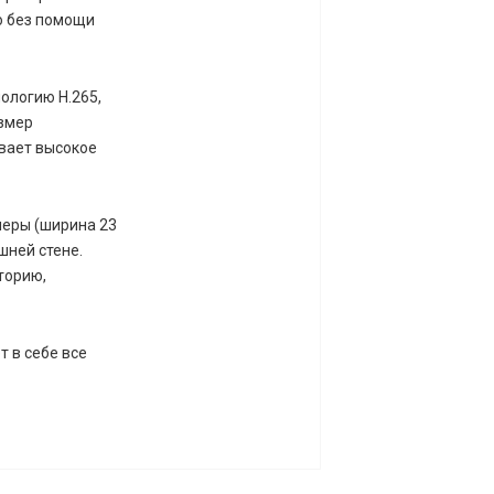
ю без помощи
ологию H.265,
азмер
вает высокое
меры (ширина 23
шней стене.
торию,
т в себе все