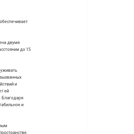
е обеспечивает
ена двумя
сстоянии до 15
руживать
 вызванных
йствий и
ет ей
. Благодаря
табильное и
нным
пространстве.