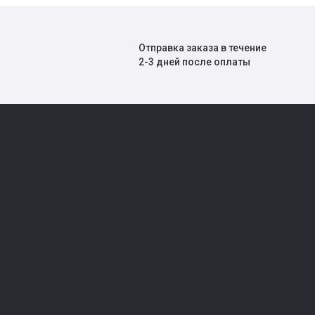
Отправка заказа в течение
2-3 дней после оплаты
СПУТНИКОВОЕ ТВ
Видеонаблюдение
ЦИФРОВОЕ ЭФИРНОЕ ТВ
Домофоны
МУЛЬТИМЕДИА
Замки
АКСЕССУАРЫ
Аксессуары
HDMI ОБОРУДОВАНИЕ
Электрооборудова