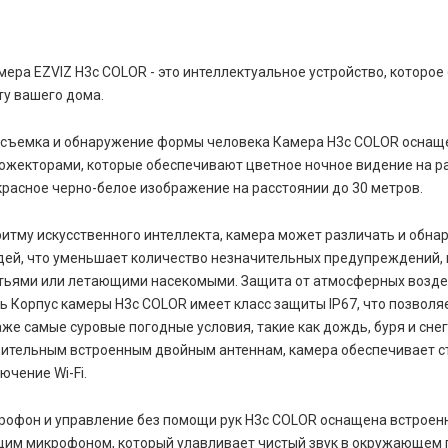
амера EZVIZ H3c COLOR - это интеллектуальное устройство, которо
у вашего дома.
 съемка и обнаружение формы человека Камера H3c COLOR оснащ
ожекторами, которые обеспечивают цветное ночное видение на ра
расное черно-белое изображение на расстоянии до 30 метров.
итму искусственного интеллекта, камера может различать и обна
ей, что уменьшает количество незначительных предупреждений,
ьями или летающими насекомыми. Защита от атмосферных возде
ь Корпус камеры H3c COLOR имеет класс защиты IP67, что позволя
е самые суровые погодные условия, такие как дождь, буря и снег
ительным встроенным двойным антеннам, камера обеспечивает с
чение Wi-Fi.
рофон и управление без помощи рук H3c COLOR оснащена встрое
м микрофоном, который улавливает чистый звук в окружающем 