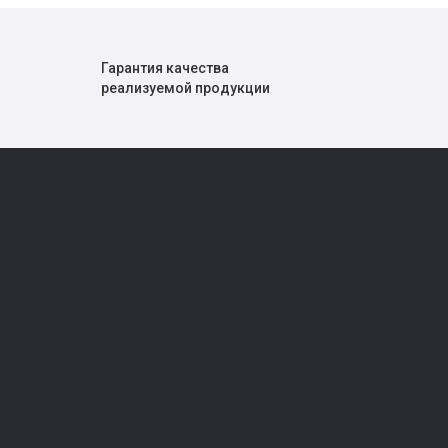
Гарантия качества
реализуемой продукции
О нас
Политика безопасности
ки
Условия соглашения
ры
Производители
Доставка
Вопросы
Контакты