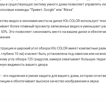
еры в существующую систему умного дома позволяет управлять е
олосовые команды "Привет, Google" или "Alexa".
ство видео и экономия места на диске H3c COLOR использует техн
чивает более плавный просмотр записанных видео и уменьшает р
50%. Это позволяет сэкономить место на вашем диске и обеспечи
ажения.
трукция и широкий угол обзора H3c COLOR имеет компактные раз
м, глубина 10 см) и может быть установлена под навесом или на вне
ому углу обзора 125 градусов, камера охватывает большую терри
лную видимость вашего двора.
 - это надежная и умная защита для вашего дома, которая сочетае
кции и обеспечивает высокое качество изображения и звука.