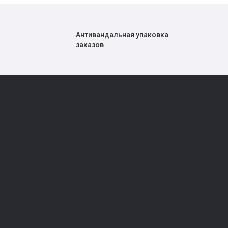
Антивандальная упаковка
заказов
Усилители сотового сигнала
Рации
Роутеры
Фонари
Коммутаторы
Рюкзаки и сум
Адаптеры USB WI-FI
Головные убо
ние
Точки доступа
Фотоловушки
Ретрансляторы Wi-Fi сигнала
Антенны GSM, 3G, 4G, WiFi