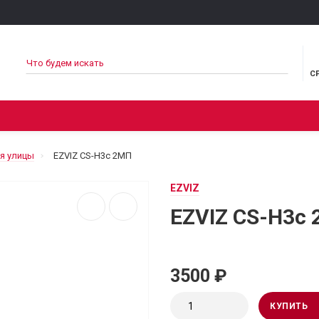
С
НОСТЬ
СВЯЗЬ И ИНТЕРНЕТ
МУЛЬТИМЕДИА
ТУРИЗ
я улицы
EZVIZ CS-H3c 2МП
EZVIZ
EZVIZ CS-H3c
3500 ₽
КУПИТЬ