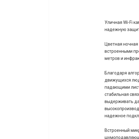
Уличная Wi-Fi к
надежную защит
Цветная ночная
встроенными пр
метров и инфрак
Благодаря алгор
движущихся люд
падающими лист
стабильная связ
выдерживать даж
высокопроизвод
надежное подклю
Встроенный мик
шумоподавляющи