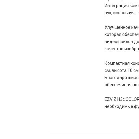
Интеграция кам
рук, используя г
Улучшенное каче
которая обеспе
видеофайлов до 
качество изобр
Компактная конс
см, высота 10 с
Благодаря широк
обеспечивая по
EZVIZ H3c COLOR
необходимые фун