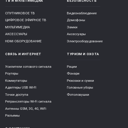
ТВ И МУЛЬТИМЕДИА
БЕЗОПАСНОСТЬ
СПУТНИКОВОЕ ТВ
Видеонаблюдение
ЦИФРОВОЕ ЭФИРНОЕ ТВ
Домофоны
МУЛЬТИМЕДИА
Замки
АКСЕССУАРЫ
Аксессуары
HDMI ОБОРУДОВАНИЕ
Электрооборудование
СВЯЗЬ И ИНТЕРНЕТ
ТУРИЗМ И ОХОТА
Усилители сотового сигнала
Рации
Роутеры
Фонари
Коммутаторы
Рюкзаки и сумки
Адаптеры USB WI-FI
Головные уборы
Точки доступа
Фотоловушки
Ретрансляторы Wi-Fi сигнала
Антенны GSM, 3G, 4G, WiFi
Разъемы