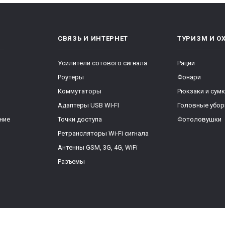
СВЯЗЬ И ИНТЕРНЕТ
ТУРИЗМ И О
Усилители сотового сигнала
Рации
Роутеры
Фонари
Коммутаторы
Рюкзаки и сум
Адаптеры USB WI-FI
Головные убо
ние
Точки доступа
Фотоловушки
Ретрансляторы Wi-Fi сигнала
Антенны GSM, 3G, 4G, WiFi
Разъемы