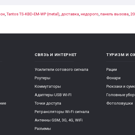
он
,
Tantos TS-KBD-EM-WP (metal)
,
доставка
,
недорого
,
панель вызова
,
20
СВЯЗЬ И ИНТЕРНЕТ
ТУРИЗМ И О
Усилители сотового сигнала
Рации
Роутеры
Фонари
Коммутаторы
Рюкзаки и сум
Адаптеры USB WI-FI
Головные убо
ние
Точки доступа
Фотоловушки
Ретрансляторы Wi-Fi сигнала
Антенны GSM, 3G, 4G, WiFi
Разъемы