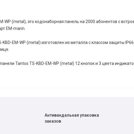
M-WP (metal), это кодонаборная панель на 2000 абонентов с встр
рт EM-marin.
S-KBD-EM-WP (metal) изготовлен из металла с классом защиты IP6
лице.
панели Tantos TS-KBD-EM-WP (metal) 12 кнопок и 3 цвета индикато
Антивандальная упаковка
заказов