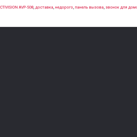
CTIVISION AVP-508
,
доставка
,
недорого
,
панель вызова
,
звонок для дом
Усилители сотового сигнала
Рации
Роутеры
Фонари
Коммутаторы
Рюкзаки и сум
Адаптеры USB WI-FI
Головные убо
ние
Точки доступа
Фотоловушки
Ретрансляторы Wi-Fi сигнала
Антенны GSM, 3G, 4G, WiFi
Разъемы