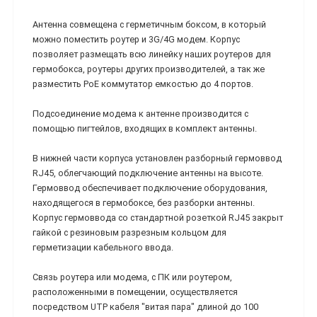
Антенна совмещена с герметичным боксом, в который
можно поместить роутер и 3G/4G модем. Корпус
позволяет размещать всю линейку наших роутеров для
гермобокса, роутеры других производителей, а так же
разместить PoE коммутатор емкостью до 4 портов.
Подсоединение модема к антенне производится с
помощью пигтейлов, входящих в комплект антенны.
В нижней части корпуса установлен разборный гермоввод
RJ45, облегчающий подключение антенны на высоте.
Гермоввод обеспечивает подключение оборудования,
находящегося в гермобоксе, без разборки антенны.
Корпус гермоввода со стандартной розеткой RJ45 закрыт
гайкой с резиновым разрезным кольцом для
герметизации кабельного ввода.
Связь роутера или модема, с ПК или роутером,
расположенными в помещении, осуществляется
посредством UTP кабеля "витая пара" длиной до 100