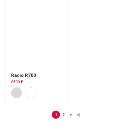
Racio R700
8500 ₽
1
2
>
>|